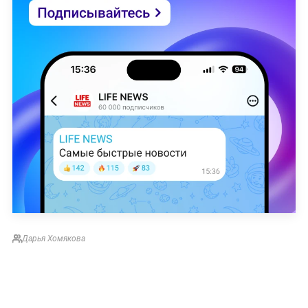
Дарья Хомякова