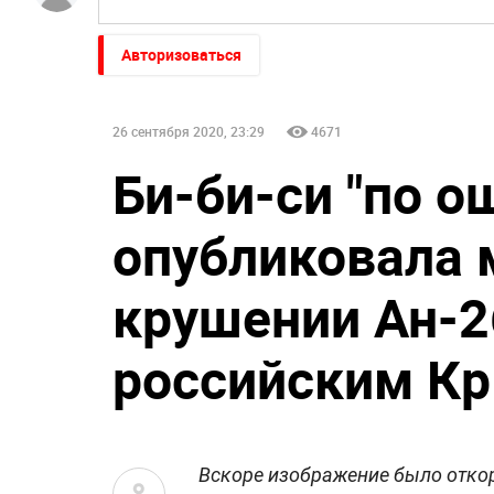
Авторизоваться
26 сентября 2020, 23:29
4671
Би-би-си "по о
опубликовала 
крушении Ан-2
российским К
Вскоре изображение было отко