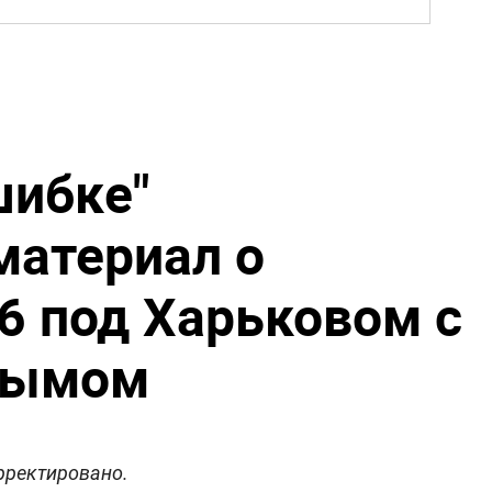
шибке"
материал о
6 под Харьковом с
рымом
рректировано.