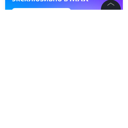
©
2026
News Media Holding.
Все права защищены
Информация
Контакты
Редакция
Правовая информация
Политика обработки персональных данных
Партнерам
RSS
Наталия Хомякова
Жанры и форматы
Расследования