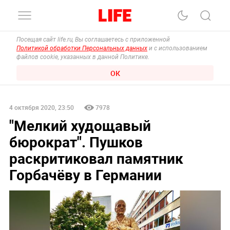
Посещая сайт life.ru, Вы соглашаетесь с приложенной
Политикой обработки Персональных данных
и с использованием
файлов cookie, указанных в данной Политике.
ОК
4 октября 2020, 23:50
7978
"Мелкий худощавый
бюрократ". Пушков
раскритиковал памятник
Горбачёву в Германии