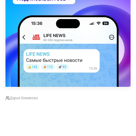
Дарья Хомякова