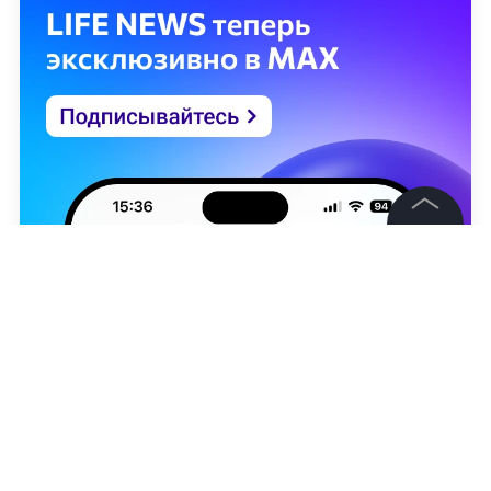
©
2026
News Media Holding.
Все права защищены
Информация
Контакты
Редакция
Правовая информация
Дарья Хомякова