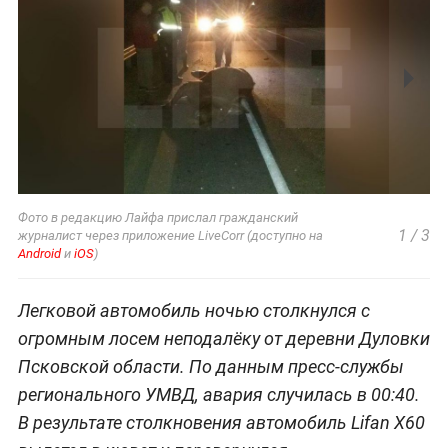
Фото в редакцию Лайфа прислал гражданский
1
/
3
журналист через приложение LiveCorr (доступно на
Android
и
iOS
)
Легковой автомобиль ночью столкнулся с
огромным лосем неподалёку от деревни Дуловки
Псковской области. По данным пресс-службы
регионального УМВД, авария случилась в 00:40.
В результате столкновения автомобиль Lifan X60