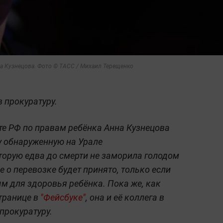
а Кузнецова. Фото © ТАСС / Михаил Терещенко
 прокуратуру.
е РФ по правам ребёнка Анна Кузнецова
у обнаруженную на Урале
торую едва до смерти не заморила голодом
 о перевозке будет принято, только если
ым для здоровья ребёнка. Пока же, как
транице в
"Фейсбуке"
, она и её коллега в
 прокуратуру.