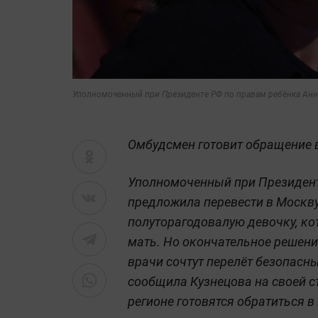
Уполномоченный при Президенте РФ по правам ребёнка Анн
Омбудсмен готовит обращение в
Уполномоченный при Президент
предложила перевести в Москв
полуторагодовалую девочку, ко
мать. Но окончательное решение
врачи сочтут перелёт безопасн
сообщила Кузнецова на своей с
регионе готовятся обратиться в