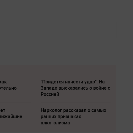
как
"Придется нанести удар". На
ртельно
Западе высказались о войне с
Россией
жет
Нарколог рассказал о самых
ближайшие
ранних признаках
алкоголизма