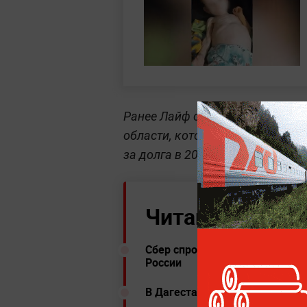
Ранее Лайф сообщал про берем
области, которая
взяла в залож
за долга в 20 тысяч рублей.
Читайте ещё:
Сбер спрогнозировал, когда б
России
В Дагестане 42 ребёнка попал