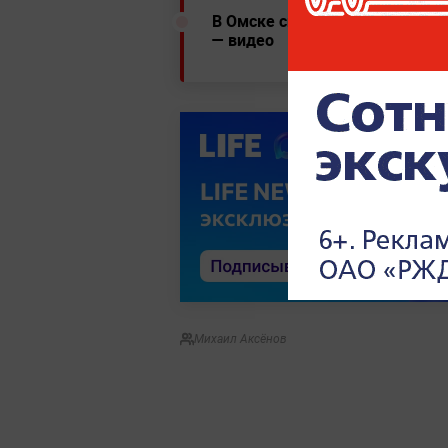
В Омске спасли собаку-робинз
— видео
Михаил Аксёнов