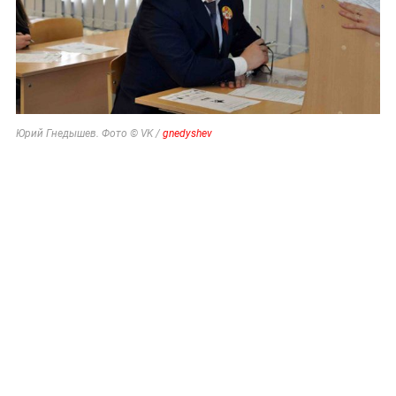
Юрий Гнедышев. Фото © VK /
gnedyshev