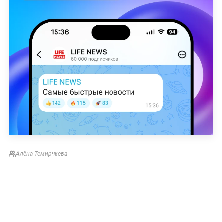
Алёна Темирчиева