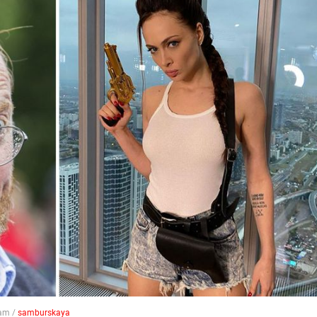
ram /
samburskaya