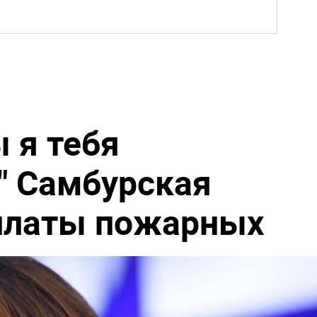
 я тебя
" Самбурская
платы пожарных