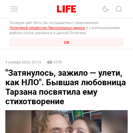
Посещая сайт life.ru, Вы соглашаетесь с приложенной
Политикой обработки Персональных данных
и с использованием
файлов cookie, указанных в данной Политике.
ОК
1 ноября 2020, 03:13
5179
"Затянулось, зажило — улети,
как НЛО". Бывшая любовница
Тарзана посвятила ему
стихотворение