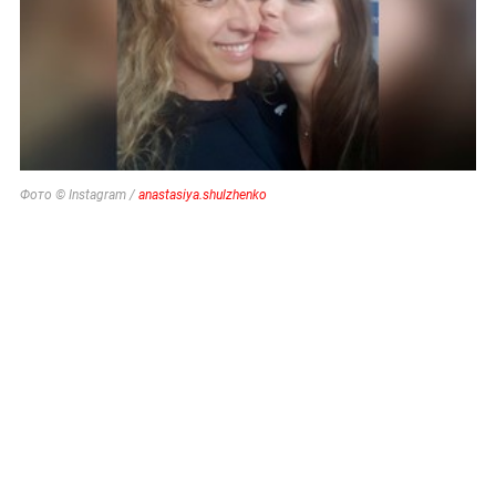
Фото © Instagram /
anastasiya.shulzhenko