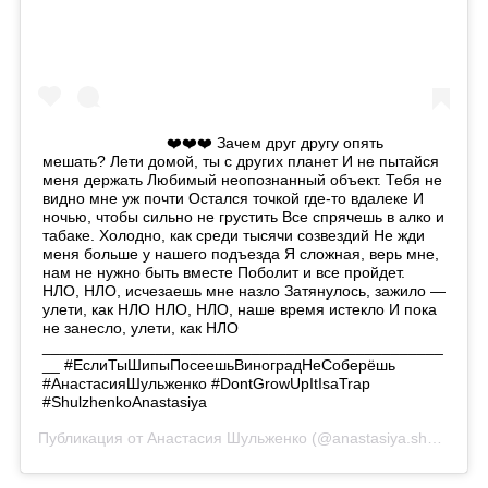
⠀⠀⠀⠀⠀⠀ ⠀⠀⠀⠀⠀❤️❤️❤️ Зачем друг другу опять
мешать? Лети домой, ты с других планет И не пытайся
меня держать Любимый неопознанный объект. Тебя не
видно мне уж почти Остался точкой где-то вдалеке И
ночью, чтобы сильно не грустить Все спрячешь в алко и
табаке. Холодно, как среди тысячи созвездий Не жди
меня больше у нашего подъезда Я сложная, верь мне,
нам не нужно быть вместе Поболит и все пройдет.
НЛО, НЛО, исчезаешь мне назло Затянулось, зажило —
улети, как НЛО НЛО, НЛО, наше время истекло И пока
не занесло, улети, как НЛО
______________________________________________
__ #ЕслиТыШипыПосеешьВиноградНеСоберёшь
#АнастасияШульженко #DontGrowUpItIsaTrap
#ShulzhenkoAnastasiya
Публикация от
Анастасия Шульженко
(@anastasiya.shulzhenko)