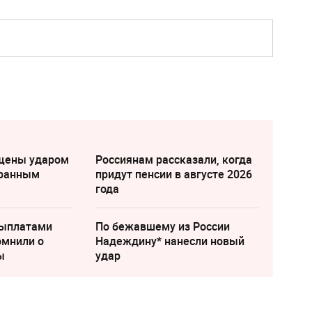
щены ударом
Россиянам рассказали, когда
транным
придут пенсии в августе 2026
года
выплатами
По бежавшему из России
омнили о
Надеждину* нанесли новый
ы
удар