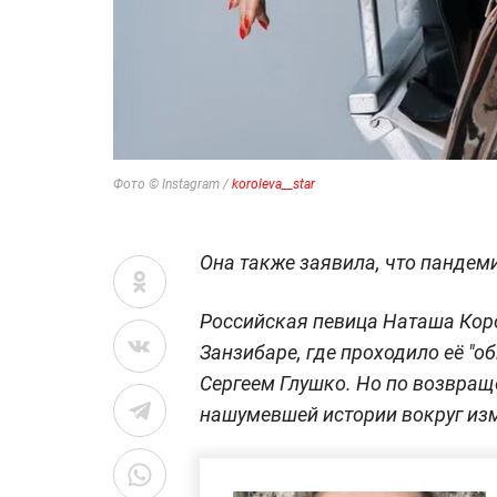
Фото © Instagram /
koroleva__star
Она также заявила, что пандем
Российская певица Наташа Коро
Занзибаре, где проходило её "о
Сергеем Глушко. Но по возвра
нашумевшей истории вокруг изм