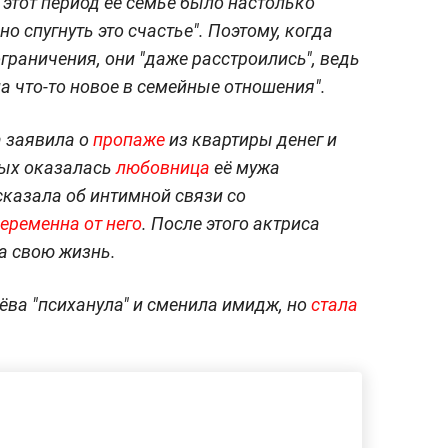
 этот период её семье было настолько
о спугнуть это счастье". Поэтому, когда
раничения, они "даже расстроились", ведь
а что-то новое в семейные отношения".
а заявила о
пропаже
из квартиры денег и
мых оказалась
любовница
её мужа
казала об интимной связи со
еременна от него
. После этого актриса
а свою жизнь.
ёва "психанула" и сменила имидж, но
стала