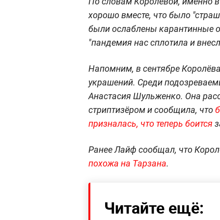
По словам Королёвой, именно в
хорошо вместе, что было "страшн
были ослаблены карантинные ог
"пандемия нас сплотила и внесл
Напомним, в сентябре Королёв
украшений. Среди подозревае
Анастасия Шульженко. Она расс
стриптизёром и сообщила, что
б
призналась, что теперь боится
з
Ранее Лайф сообщал, что Корол
похожа на Тарзана
.
Читайте ещё: