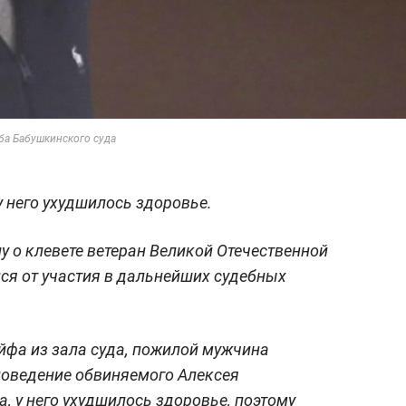
ба Бабушкинского суда
 него ухудшилось здоровье.
у о клевете ветеран Великой Отечественной
ся от участия в дальнейших судебных
йфа из зала суда, пожилой мужчина
поведение обвиняемого Алексея
, у него ухудшилось здоровье, поэтому