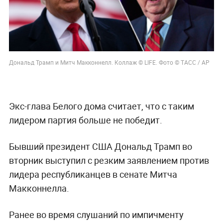
Дональд Трамп и Митч Макконнелл. Коллаж © LIFE. Фото © ТАСС / AP
Экс-глава Белого дома считает, что с таким
лидером партия больше не победит.
Бывший президент США Дональд Трамп во
вторник выступил с резким заявлением против
лидера республиканцев в сенате Митча
Макконнелла.
Ранее во время слушаний по импичменту