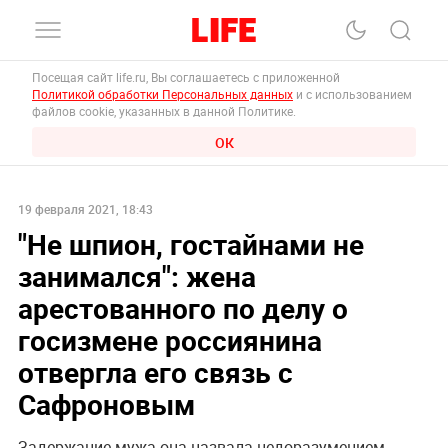
Посещая сайт life.ru, Вы соглашаетесь с приложенной
Политикой обработки Персональных данных
и с использованием
файлов cookie, указанных в данной Политике.
ОК
19 февраля 2021, 18:43
"Не шпион, гостайнами не
занимался": жена
арестованного по делу о
госизмене россиянина
отвергла его связь с
Сафроновым
Задержание мужа она назвала недоразумением.