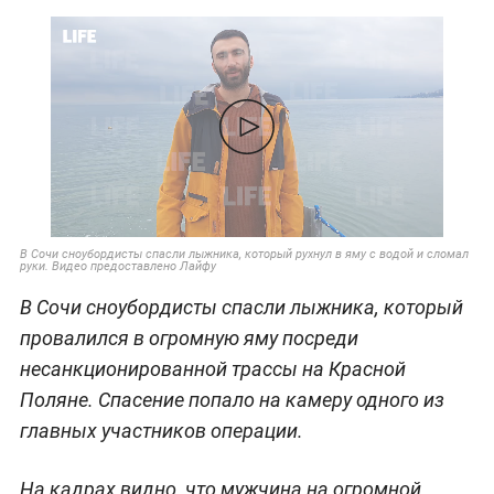
В Сочи сноубордисты спасли лыжника, который рухнул в яму с водой и сломал
руки. Видео предоставлено Лайфу
В Сочи сноубордисты спасли лыжника, который
провалился в огромную яму посреди
несанкционированной трассы на Красной
Поляне. Спасение попало на камеру одного из
главных участников операции.
На кадрах видно, что мужчина на огромной