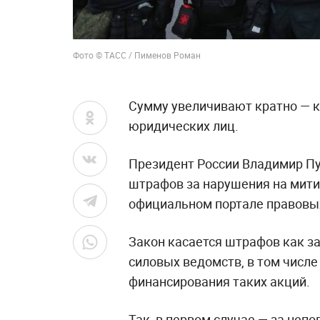
Фото © ТАСС / Пименов Роман
Сумму увеличивают кратно — к
юридических лиц.
Президент России Владимир Пу
штрафов за нарушения на мити
официальном портале правовых
Закон касается штрафов как з
силовых ведомств, в том числе 
финансирования таких акций.
Так, в первом случае — за неп