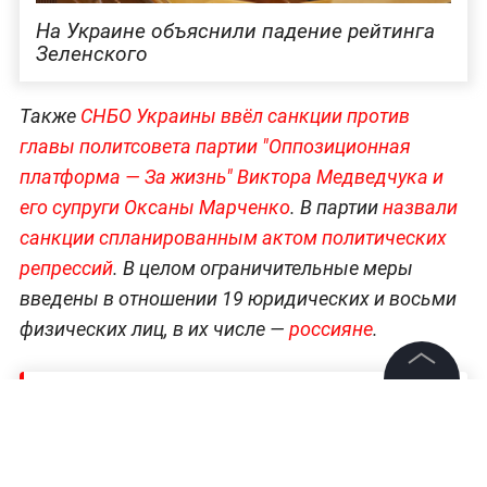
На Украине объяснили падение рейтинга
Зеленского
Также
СНБО Украины ввёл санкции против
главы политсовета партии "Оппозиционная
платформа — За жизнь" Виктора Медведчука и
его супруги Оксаны Марченко
. В партии
назвали
санкции спланированным актом политических
репрессий
. В целом ограничительные меры
введены в отношении 19 юридических и восьми
физических лиц, в их числе —
россияне
.
Читайте ещё:
©
2026
News Media Holding.
Все права защищены
Возвращение мучителя: скопинский маньяк
выходит на свободу спустя 17 лет