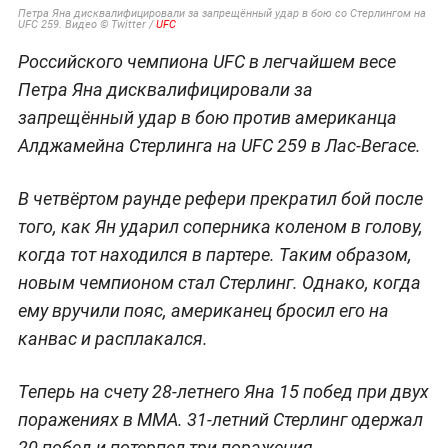
Петра Яна дисквалифицировали за запрещённый удар в бою со Стерлингом на
UFC 259. Видео © Twitter /
UFC
Российского чемпиона UFC в легчайшем весе
Петра Яна дисквалифицировали за
запрещённый удар в бою против американца
Алджамейна Стерлинга на UFC 259 в Лас-Вегасе.
В четвёртом раунде рефери прекратил бой после
того, как Ян ударил соперника коленом в голову,
когда тот находился в партере. Таким образом,
новым чемпионом стал Стерлинг. Однако, когда
ему вручили пояс, американец бросил его на
канвас и расплакался.
Теперь на счету 28-летнего Яна 15 побед при двух
поражениях в MMA. 31-летний Стерлинг одержал
20 побед и потерпел три поражения.