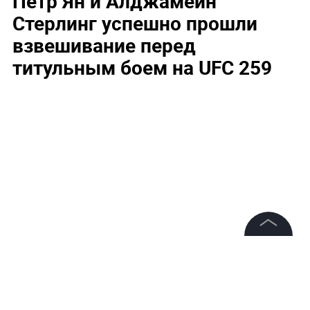
Пётр Ян и Алджамейн
Стерлинг успешно прошли
взвешивание перед
титульным боем на UFC 259
©
2026
News Media Holding.
Все права защищены