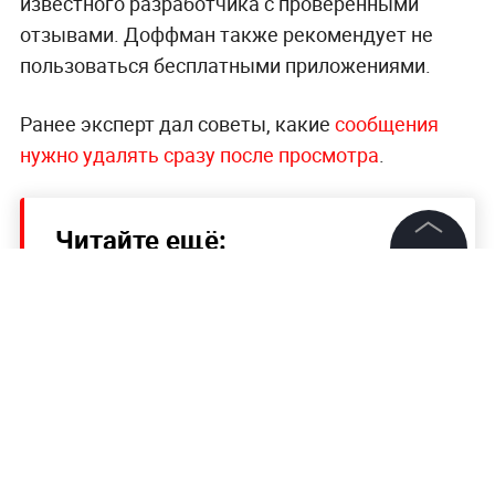
известного разработчика с проверенными
отзывами. Доффман также рекомендует не
пользоваться бесплатными приложениями.
Ранее эксперт дал советы, какие
сообщения
нужно удалять сразу после просмотра
.
Читайте ещё:
©
2026
News Media Holding.
Актёр из "Стиляг" рассказал, как тяжело в
Все права защищены
детстве пережил смерть мамы
СМИ: Из-за уязвимости ПО Microsoft
оказались под угрозой десятки тысяч
Информация
компаний
Контакты
АвтоВАЗ объявил о старте продаж
Редакция
обновлённой Lada Largus