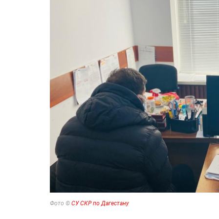
Фото ©
СУ СКР по Дагестану