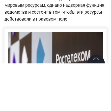
мировым ресурсам, однако надзорная функция
ведомства и состоит в том, чтобы эти ресурсы
действовали в правовом поле.
©
2026
News Media Holding.
Все права защищены
Информация
"Ростелеком" назвал причину
Контакты
масштабного сбоя
Редакция