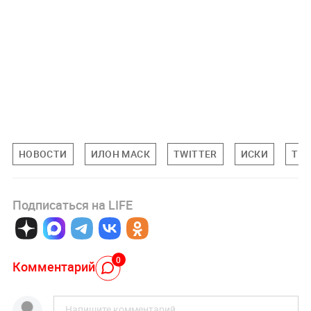
НОВОСТИ
ИЛОН МАСК
TWITTER
ИСКИ
TES
Подписаться на LIFE
0
Комментарий