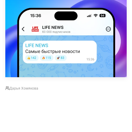
Дарья Хомякова