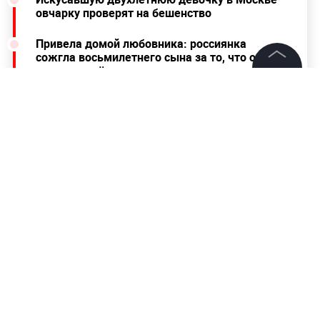
овчарку проверят на бешенство
Привела домой любовника: россиянка
сожгла восьмилетнего сына за то, что он
сдал отцу её измены
©
2026
News Media Holding.
Все права защищены
Информация
Контакты
Редакция
Правовая информация
Политика обработки персональных данных
Партнерам
RSS