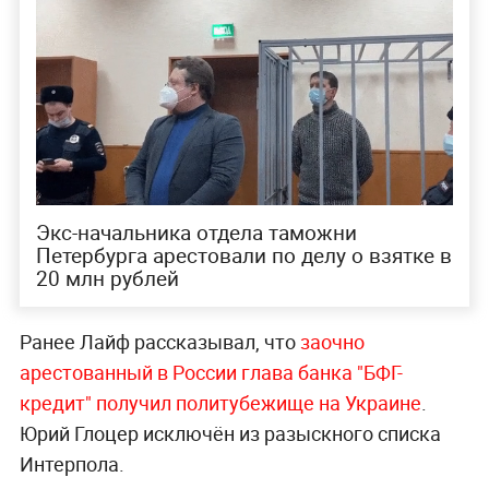
Экс-начальника отдела таможни
Петербурга арестовали по делу о взятке в
20 млн рублей
Ранее Лайф рассказывал, что
заочно
арестованный в России глава банка "БФГ-
кредит" получил политубежище на Украине
.
Юрий Глоцер исключён из разыскного списка
Интерпола.