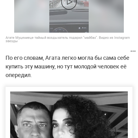
Агате Муцениеце тайный воздыхатель подарил "майбах". Видео из Instagram
звезды
По его словам, Агата легко могла бы сама себе
купить эту машину, но тут молодой человек её
опередил.