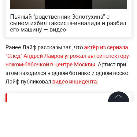
Пьяный "родственник Золотухина" с
сыном избил таксиста-инвалида и разбил
его машину — видео
Ранее Лайф рассказывал, что
актёр из сериала
"След" Андрей Лавров угрожал автоинспектору
ножом-бабочкой в центре Москвы
. Артист при
этом находился в одном ботинке и одном носке.
Лайф публиковал
видео инцидента
.
Читайте ещё:
©
2026
News Media Holding.
Все права защищены
Учёные вычислили, когда коронавирус
появился в Ухани
Суд на Ставрополье оштрафовал