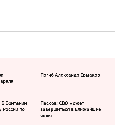
ва
Погиб Александр Ермаков
тарела
" В Британии
Песков: СВО может
у России по
завершиться в ближайшие
часы