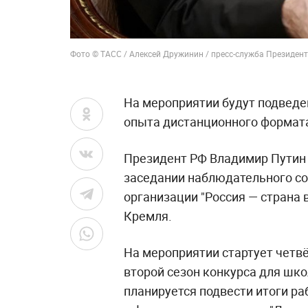
Фото © ТАСС / Алексей Дружинин / пресс-служба Президен
На мероприятии будут подведен
опыта дистанционного формата 
Президент РФ Владимир Путин в
заседании наблюдательного с
организации "Россия — страна 
Кремля.
На мероприятии стартует четвё
второй сезон конкурса для шк
планируется подвести итоги ра