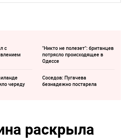
л с
"Никто не полезет": британцев
явлением
потрясло происходящее в
Одессе
аиланде
Соседов: Пугачева
ило череду
безнадежно постарела
ина раскрыла