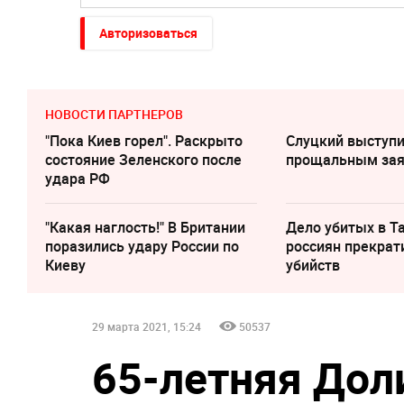
Авторизоваться
НОВОСТИ ПАРТНЕРОВ
"Пока Киев горел". Раскрыто
Слуцкий выступи
состояние Зеленского после
прощальным за
удара РФ
"Какая наглость!" В Британии
Дело убитых в Т
поразились удару России по
россиян прекрат
Киеву
убийств
29 марта 2021, 15:24
50537
65-летняя Дол