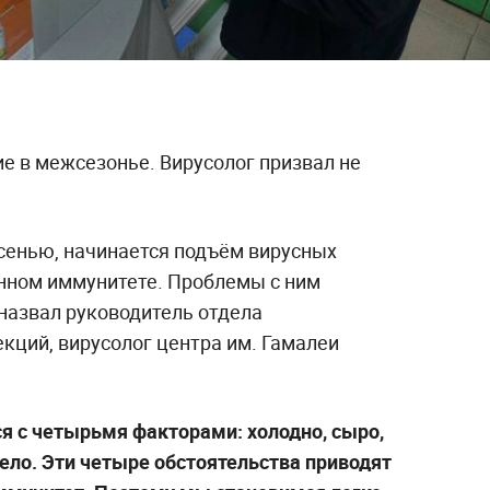
ие в межсезонье. Вирусолог призвал не
осенью, начинается подъём вирусных
енном иммунитете. Проблемы с ним
назвал руководитель отдела
кций, вирусолог центра им. Гамалеи
я с четырьмя факторами: холодно, сыро,
село. Эти четыре обстоятельства приводят