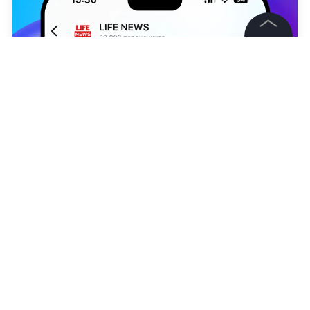
©
2026
News Media Holding.
Все права защищены
Информация
Контакты
Редакция
Варвара Романова
Правовая информация
Политика обработки персональных данных
НОВОСТИ
УКРАИНА
СНБО
САНКЦИИ ПРОТИВ 
Партнерам
RSS
Подписаться на LIFE
Жанры и форматы