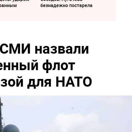
транным
безнадежно постарела
 СМИ назвали
енный флот
озой для НАТО