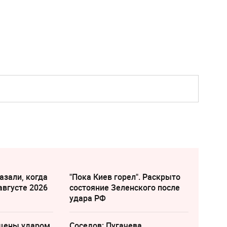
азали, когда
"Пока Киев горел". Раскрыто
августе 2026
состояние Зеленского после
удара РФ
щены ударом
Соседов: Пугачева