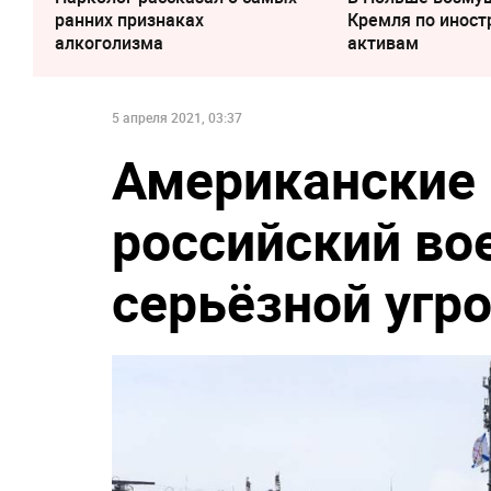
ранних признаках
Кремля по инос
алкоголизма
активам
5 апреля 2021, 03:37
Американские
российский во
серьёзной угр