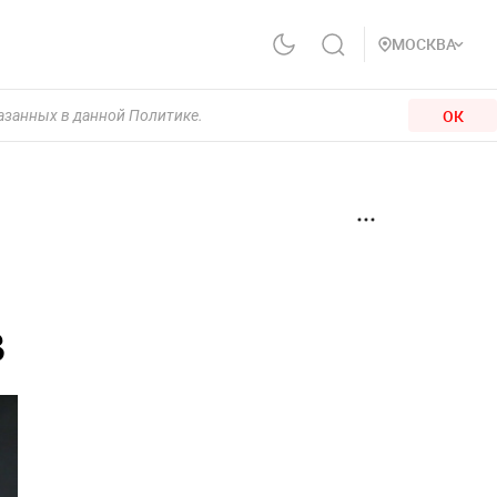
МОСКВА
ОК
казанных в данной Политике.
в