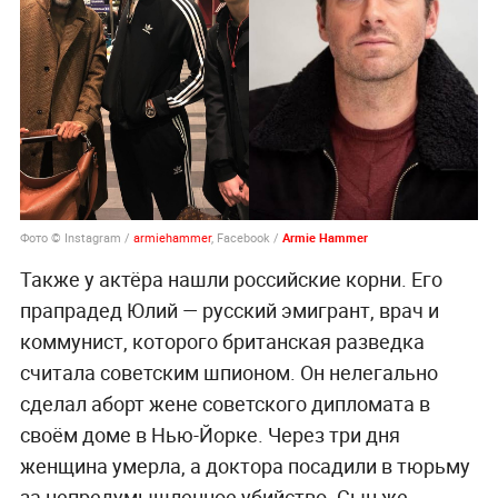
Фото © Instagram /
armiehammer
, Facebook /
Armie Hammer
Также у актёра нашли российские корни. Его
прапрадед Юлий — русский эмигрант, врач и
коммунист, которого британская разведка
считала советским шпионом. Он нелегально
сделал аборт жене советского дипломата в
своём доме в Нью-Йорке. Через три дня
женщина умерла, а доктора посадили в тюрьму
за непредумышленное убийство. Сын же