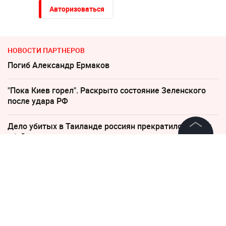
Авторизоваться
НОВОСТИ ПАРТНЕРОВ
Погиб Александр Ермаков
"Пока Киев горел". Раскрыто состояние Зеленского
после удара РФ
Дело убитых в Таиланде россиян прекратило череду
убийств
©
2026
News Media Holding.
Все права защищены
Пенсионерам с выплатами ниже 35 000 напомнили о
праве на доплаты
Информация
Соседов: Пугачева безнадежно постарела
Контакты
"Придется нанести удар". На Западе высказались о