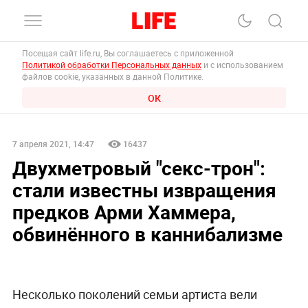
Посещая сайт life.ru, Вы соглашаетесь с приложенной
Политикой обработки Персональных данных
и с использованием
файлов cookie, указанных в данной Политике.
ОК
7 апреля 2021, 14:47
16437
Двухметровый "секс-трон":
стали известны извращения
предков Арми Хаммера,
обвинённого в каннибализме
Несколько поколений семьи артиста вели