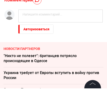
Авторизоваться
НОВОСТИ ПАРТНЕРОВ
"Никто не полезет": британцев потрясло
происходящее в Одессе
Украина требует от Европы вступить в войну против
России
Соседов: Пугачева безнадежно постарела
©
2026
News Media Holding.
Все права защищены
"Пока Киев горел". Раскрыто состояние Зеленского
после удара РФ