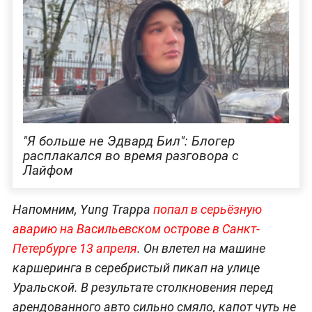
"Я больше не Эдвард Бил": Блогер
расплакался во время разговора с
Лайфом
Напомним, Yung Trappa
попал в серьёзную
аварию на Васильевском острове в Санкт-
Петербурге 13 апреля
. Он влетел на машине
каршеринга в серебристый пикап на улице
Уральской. В результате столкновения перед
арендованного авто сильно смяло, капот чуть не