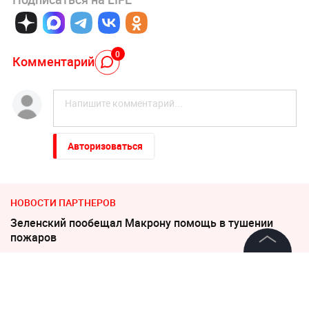
0
Комментарий
Авторизоваться
НОВОСТИ ПАРТНЕРОВ
Зеленский пообещал Макрону помощь в тушении
пожаров
©
2026
News Media Holding.
Украина требует от Европы вступить в войну против
Все права защищены
России