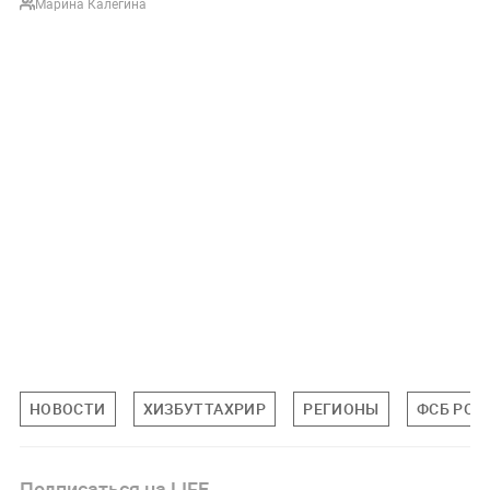
Марина Калегина
НОВОСТИ
ХИЗБУТТАХРИР
РЕГИОНЫ
ФСБ РОС
Подписаться на LIFE