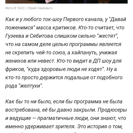
Фото © ТАСС / Юрий Самолыго
Как и у любого ток-шоу Первого канала, у "Давай
поженимся" масса критиков. Кто-то считает, что
Гузеева и Сябитова слишком сильно "жестят",
что на самом деле целью программы является
не скрепить чей-то союз, а хайпануть, унижая
женихов или невест. Кто-то видит в ДП шоу для
фриков, "куда здоровые люди не ходят". Ну а
кто-то просто держится подальше от подобного
рода "желтухи".
Как бы то ни было, если бы программа не была
востребована, её бы давно закрыли. Продюсеры
и ведущие — прагматичные люди, они знают, что
именно удерживает зрителя. Это история о том,