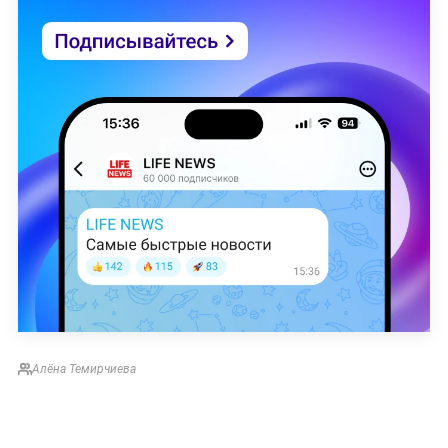
Алёна Темирчиева