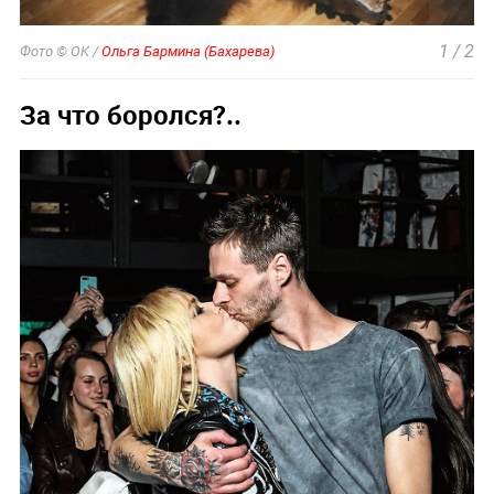
1
/
2
Фото © OK /
Ольга Бармина (Бахарева)
За что боролся?..