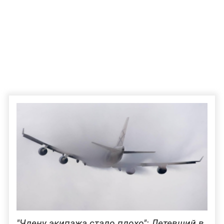
"Члену экипажа стало плохо": Летевший в