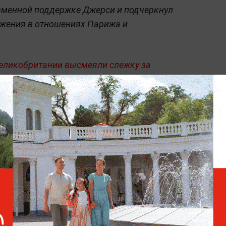
изменной поддержке Джерси и подчеркнул
жения в отношениях Парижа и
Великобритании высмеяли слежку за
нше.
а Народной милиции в результате атаки
ость трёхкратной вакцинации от
ксперт объяснил, почему Роскомнадзор
"