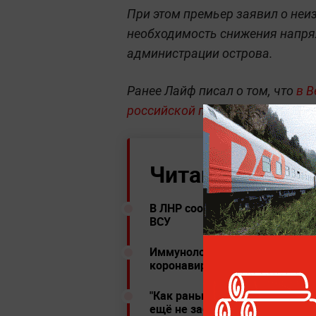
При этом премьер заявил о не
необходимость снижения напря
администрации острова.
Ранее Лайф писал о том, что
в 
российской подлодкой в Ла-Ма
Читайте ещё:
В ЛНР сообщили о гибели бойц
ВСУ
Иммунолог раскрыл необходим
коронавируса
"Как раньше уже не будет": Э
ещё не заблокировал "Твиттер