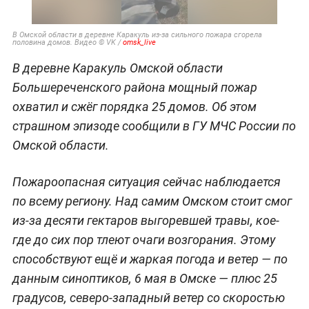
В Омской области в деревне Каракуль из-за сильного пожара сгорела
половина домов. Видео © VK /
omsk_live
В деревне Каракуль Омской области
Большереченского района мощный пожар
охватил и сжёг порядка 25 домов. Об этом
страшном эпизоде сообщили в ГУ МЧС России по
Омской области.
Пожароопасная ситуация сейчас наблюдается
по всему региону. Над самим Омском стоит смог
из-за десяти гектаров выгоревшей травы, кое-
где до сих пор тлеют очаги возгорания. Этому
способствуют ещё и жаркая погода и ветер — по
данным синоптиков, 6 мая в Омске — плюс 25
градусов, северо-западный ветер со скоростью