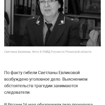
Светлана Евликова. Фото © УМВД России по Рязанской области
По факту гибели Светланы Евликовой
возбуждено уголовное дело. Выяснением
обстоятельств трагедии занимаются
следователи.
В Рязани 16 мая обнаружили тело прокурора