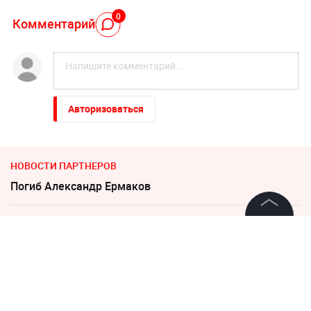
0
Комментарий
Авторизоваться
НОВОСТИ ПАРТНЕРОВ
Погиб Александр Ермаков
"Все решит одно сражение". Зеленский открыл
©
2026
News Media Holding.
страшную правду
Все права защищены
Неизвестное существо утащило 15-летнего рыбака на
дно реки
Информация