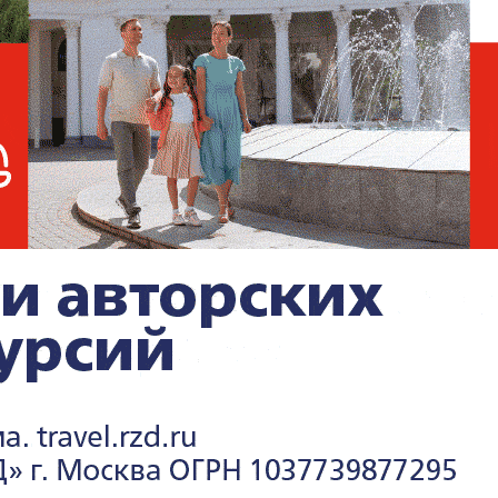
В Госдуме заявили, что
закон о регулировании
работы иностранных IT-
компаний не повлечёт их
оттока
или Google вряд ли откажутся открывать
ребования законопроекта "достаточно
российский сегмент Интернета является