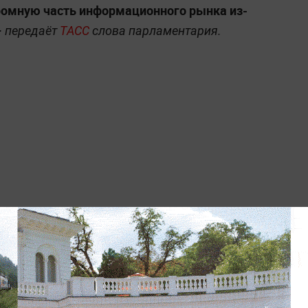
громную часть информационного рынка из-
—
передаёт
ТАСС
слова парламентария.