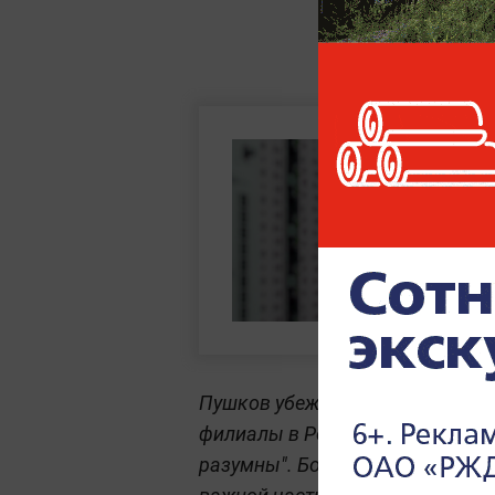
Пушков убеждён, что Facebook 
филиалы в России, поскольку т
разумны". Более того, для них 