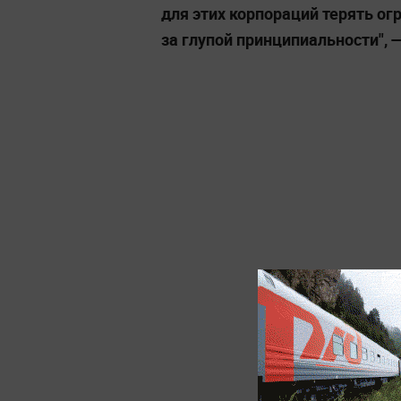
для этих корпораций терять о
за глупой принципиальности", 