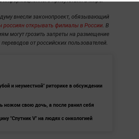
е информационного присутствия в мире.
осдуму внесли законопроект, обязывающий
яч россиян открывать филиалы в России
. В
иям могут грозить запреты на размещение
переводов от российских пользователей.
убой и неуместной" риторике в обсуждении
 ножом свою дочь, а после ранил себя
ину "Спутник V" на людях с онкологией