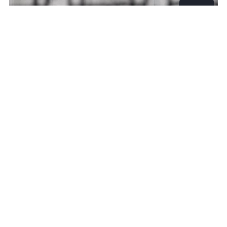
©
2026
News Media Holding.
Все права защищены
Фото © TACC / Serg Glovny via ZUMA Wire
Информация
Контакты
Редакция
Правовая информация
Политика обработки персональных данных
Партнерам
RSS
Жанры и форматы
Расследования
Тесты