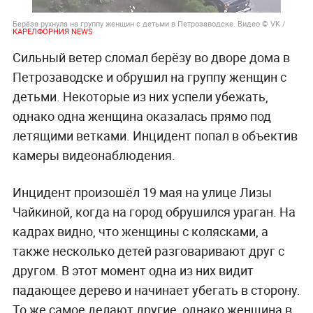
Берёза рухнула на группу женщин с детьми в Петрозаводске. Видео © VK /
КАРЕЛФОРНИЯ NEWS
Сильный ветер сломал берёзу во дворе дома в
Петрозаводске и обрушил на группу женщин с
детьми. Некоторые из них успели убежать,
однако одна женщина оказалась прямо под
летящими ветками. Инцидент попал в объектив
камеры видеонаблюдения.
Инцидент произошёл 19 мая на улице Лизы
Чайкиной, когда на город обрушился ураган. На
кадрах видно, что женщины с колясками, а
также несколько детей разговаривают друг с
другом. В этот момент одна из них видит
падающее дерево и начинает убегать в сторону.
То же самое делают другие, однако женщина в