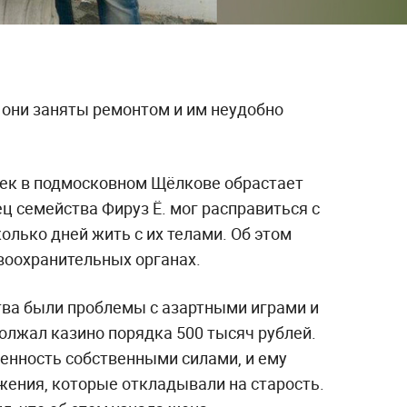
 они заняты ремонтом и им неудобно
век в подмосковном Щёлкове обрастает
ц семейства Фируз Ё. мог расправиться с
олько дней жить с их телами. Об этом
воохранительных органах.
тва были проблемы с азартными играми и
олжал казино порядка 500 тысяч рублей.
женность собственными силами, и ему
жения, которые откладывали на старость.