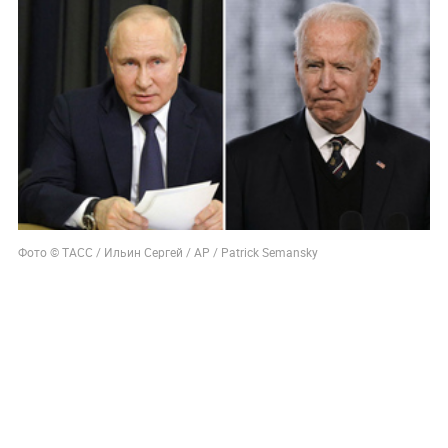
Фото © ТАСС / Ильин Сергей / АР / Patrick Semansky