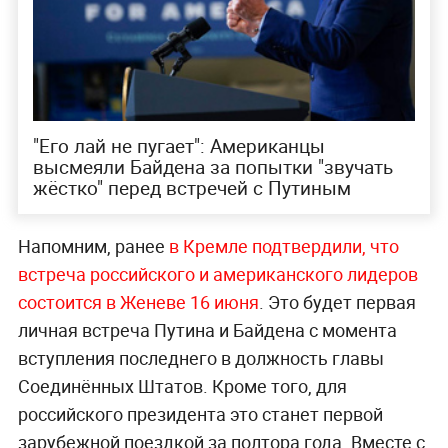
"Его лай не пугает": Американцы
высмеяли Байдена за попытки "звучать
жёстко" перед встречей с Путиным
Напомним, ранее
в Кремле подтвердили, что
встреча российского и американского лидеров
состоится в Женеве 16 июня
. Это будет первая
личная встреча Путина и Байдена с момента
вступления последнего в должность главы
Соединённых Штатов. Кроме того, для
российского президента это станет первой
зарубежной поездкой за полтора года. Вместе с