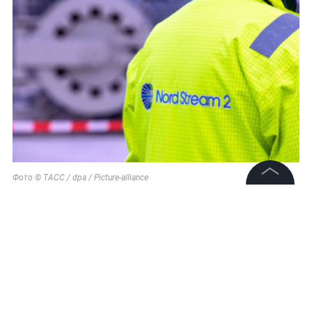
Фото © ТАСС / dpa / Picture-alliance
©
2026
News Media Holding.
Все права защищены
Информация
Контакты