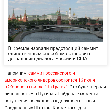
В Кремле назвали предстоящий саммит
единственным способом остановить
деградацию диалога России и США
Напомним,
саммит российского и
американского лидеров состоится 16 июня
в Женеве
на вилле "Ла Гранж"
. Это будет первая
личная встреча Путина и Байдена с момента
вступления последнего в должность главы
Соединённых Штатов. Кроме того, для