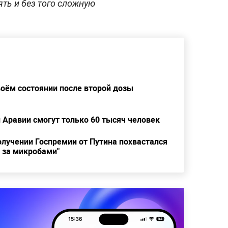
лять и без того сложную
воём состоянии после второй дозы
 Аравии смогут только 60 тысяч человек
олучении Госпремии от Путина похвастался
 за микробами"