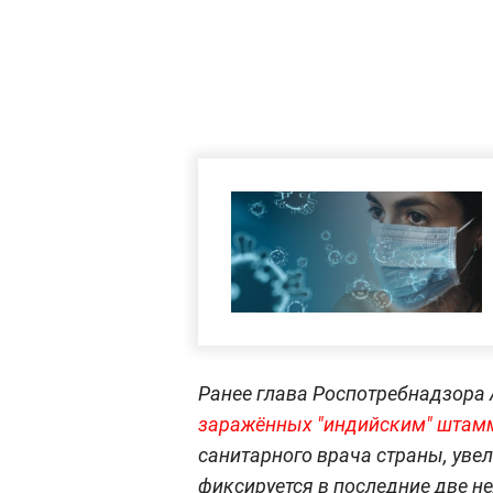
Ранее глава Роспотребнадзора
заражённых "индийским" штам
санитарного врача страны, уве
фиксируется в последние две н