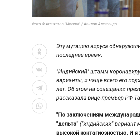
Фото © Агентство "Москва" / Авилов Александр
Эту мутацию вируса обнаружили
последнее время.
"Индийский" штамм коронавиру
варианты, и чаще всего его под
лет. Об этом на совещании пре
рассказала вице-премьер РФ Та
"По заключениям международн
"дельта"
("индийский" вариант 
высокой контагиозностью. И я 