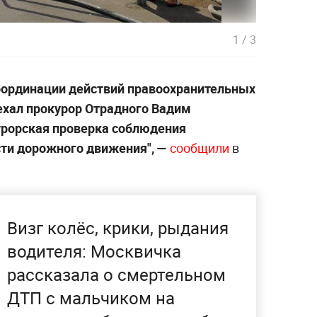
1
/
3
оординации действий правоохранительных
ехал прокурор Отрадного Вадим
урорская проверка соблюдения
сти дорожного движения", —
сообщили
в
Визг колёс, крики, рыдания
водителя: Москвичка
рассказала о смертельном
ДТП с мальчиком на