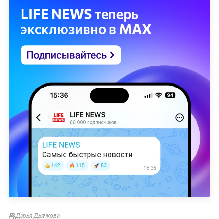
Дарья Дьячкова